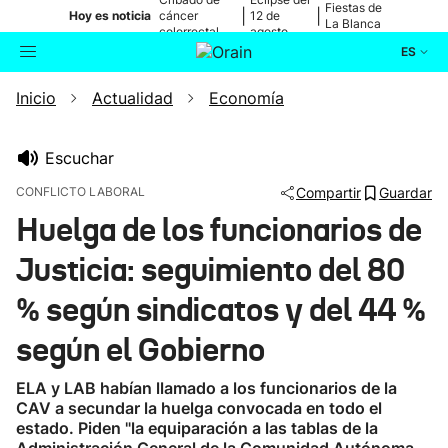
Fiestas de
|
|
Hoy es noticia
cáncer
12 de
La Blanca
colorrectal
agosto
ES
Inicio
Actualidad
Economía
Actualidad
Buscador
Política
Escuchar
CONFLICTO LABORAL
Compartir
Guardar
Cultura
Huelga de los funcionarios de
Justicia: seguimiento del 80
Ikusmiran
% según sindicatos y del 44 %
Eguraldia
según el Gobierno
ELA y LAB habían llamado a los funcionarios de la
CAV a secundar la huelga convocada en todo el
estado. Piden "la equiparación a las tablas de la