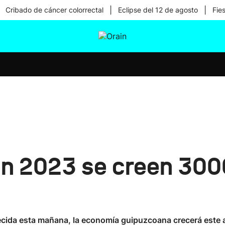
|
|
Cribado de cáncer colorrectal
Eclipse del 12 de agosto
Fie
tura
Ikusmiran
Egural
Salud
Tecnología
 en 2023 se creen 3
ida esta mañana, la economía guipuzcoana crecerá este año