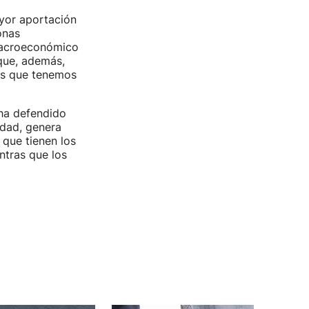
yor aportación
onas
 macroeconómico
 que, además,
tos que tenemos
ha defendido
idad, genera
 que tienen los
ntras que los