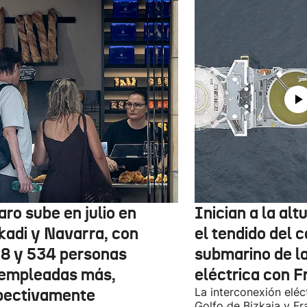
aro sube en julio en
Inician a la al
kadi y Navarra, con
el tendido del 
78 y 534 personas
submarino de l
empleadas más,
eléctrica con F
pectivamente
La interconexión eléct
Golfo de Bizkaia y Fr