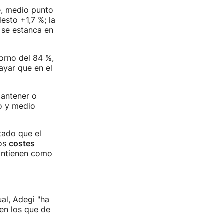
, medio punto
sto +1,7 %; la
s se estanca en
torno del 84 %,
ayar que en el
mantener o
o y medio
tado que el
dos
costes
ntienen como
al, Adegi "ha
en los que de