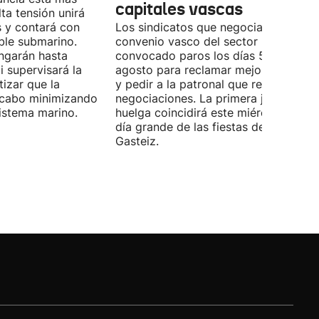
capitales vascas
lta tensión unirá
 y contará con
Los sindicatos que negocian el prime
ble submarino.
convenio vasco del sector han
ongarán hasta
convocado paros los días 5, 14 y 26 
 supervisará la
agosto para reclamar mejoras labora
izar que la
y pedir a la patronal que retome las
a cabo minimizando
negociaciones. La primera jornada de
istema marino.
huelga coincidirá este miércoles con 
día grande de las fiestas de Vitoria-
Gasteiz.