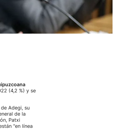
uipuzcoana
022 (4,2 %) y se
 de Adegi, su
neral de la
ón, Patxi
stán "en línea