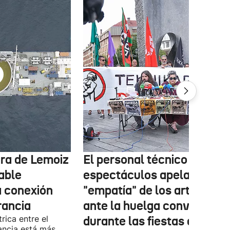
tura de Lemoiz
El personal técnico de
cable
espectáculos apela a la
a conexión
"empatía" de los artistas
rancia
ante la huelga convocada
rica entre el
durante las fiestas de las
ancia está más