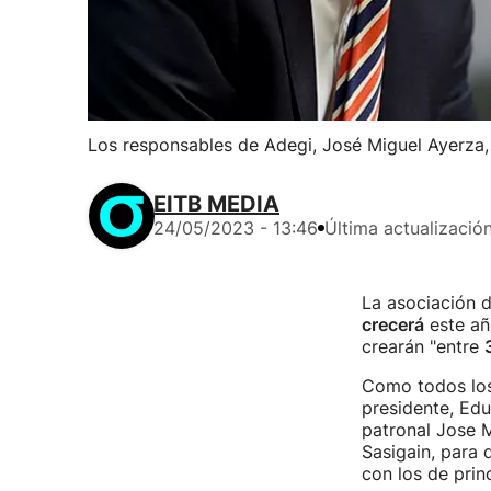
Los responsables de Adegi, José Miguel Ayerza,
EITB MEDIA
24/05/2023 - 13:46
Última actualizació
La asociación 
crecerá
este añ
crearán "entre
Como todos los 
presidente, Ed
patronal Jose M
Sasigain, para 
con los de prin