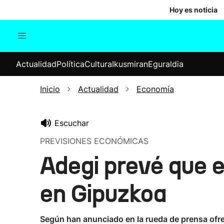
Hoy es noticia
Actualidad
Política
Cul
Actualidad
Política
Cultura
Ikusmiran
Eguraldia
Sociedad
Elecciones
Economía
Inicio
Actualidad
Economía
Internacional
Escuchar
PREVISIONES ECONÓMICAS
Adegi prevé que
en Gipuzkoa
Según han anunciado en la rueda de prensa ofrec