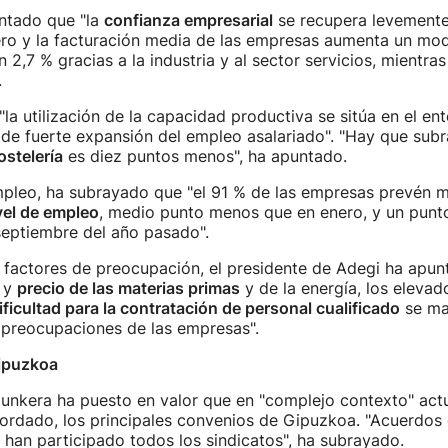
ntado que "la
confianza empresarial
se recupera levemente
ro y la facturación media de las empresas aumenta un mode
 2,7 % gracias a la industria y al sector servicios, mientra
.
 "la utilización de la capacidad productiva se sitúa en el en
de fuerte expansión del empleo asalariado". "Hay que subr
ostelería
es diez puntos menos", ha apuntado.
mpleo, ha subrayado que "el 91 % de las empresas prevén 
vel de empleo
, medio punto menos que en enero, y un punt
eptiembre del año pasado".
 factores de preocupación, el presidente de Adegi ha apun
 y
precio de las materias primas
y de la energía, los eleva
ificultad para la contratación de personal cualificado
se ma
s preocupaciones de las empresas".
ipuzkoa
Junkera ha puesto en valor que en "complejo contexto" actu
ordado, los principales convenios de Gipuzkoa. "Acuerdos 
han participado todos los sindicatos", ha subrayado.