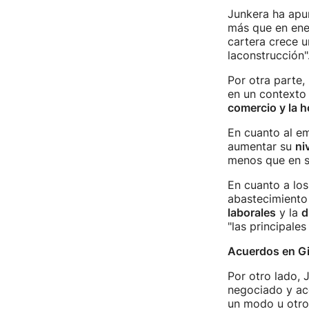
Junkera ha apu
más que en ene
cartera crece un
laconstrucción"
Por otra parte,
en un contexto 
comercio y la h
En cuanto al e
aumentar su
ni
menos que en s
En cuanto a los
abastecimiento
laborales
y la
d
"las principale
Acuerdos en G
Por otro lado, 
negociado y ac
un modo u otro 