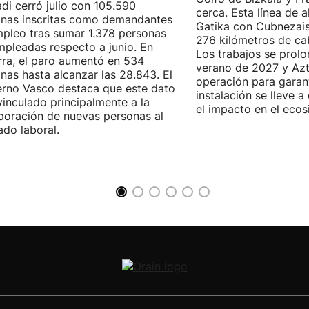
di cerró julio con 105.590
cerca. Esta línea de a
nas inscritas como demandantes
Gatika con Cubnezais
pleo tras sumar 1.378 personas
276 kilómetros de ca
pleadas respecto a junio. En
Los trabajos se prol
ra, el paro aumentó en 534
verano de 2027 y Azti
nas hasta alcanzar las 28.843. El
operación para garant
rno Vasco destaca que este dato
instalación se lleve 
vinculado principalmente a la
el impacto en el ecos
poración de nuevas personas al
do laboral.