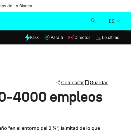
stas de La Blanca
ES
dia
Klisk
Para ti
Directos
Lo último
Klisk
Directos
Para ti
Compartir
Guardar
000-4000 empleos
Lo último
 "en el entorno del 2 %", la mitad de lo que