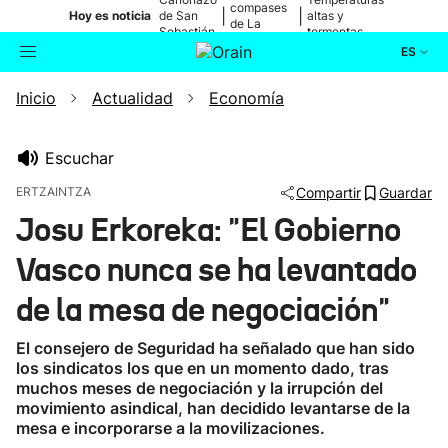
compases
|
|
Hoy es noticia
de San
altas y
de La
Sebastián
tormentas
Blanca
ES
Inicio
Actualidad
Economía
Actualidad
Buscador
Política
Escuchar
ERTZAINTZA
Compartir
Guardar
Cultura
Josu Erkoreka: "El Gobierno
Vasco nunca se ha levantado
Ikusmiran
de la mesa de negociación"
Eguraldia
El consejero de Seguridad ha señalado que han sido
los sindicatos los que en un momento dado, tras
muchos meses de negociación y la irrupción del
movimiento asindical, han decidido levantarse de la
mesa e incorporarse a la movilizaciones.