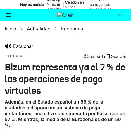
Celedón en
|
|
Hoy es noticia
Pirata de
portuguesas
Vitoria-
Donostia
en las playas
Gasteiz
ES
Inicio
Actualidad
Economía
Actualidad
Buscador
Política
Escuchar
EITB DATA
Compartir
Guardar
Cultura
Bizum representa ya el 7 % de
las operaciones de pago
Ikusmiran
virtuales
Eguraldia
Además, en el Estado español un 56 % de la
ciudadanía dispone de un sistema de pago
instantáneo, una cifra solo superada por Italia, con un
57 %. Mientras, la media de la Eurozona es de un 50
%.