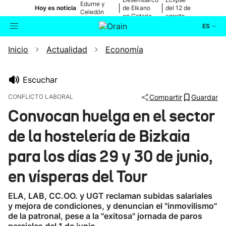
Edurne y
|
|
Hoy es noticia
de Elkano
del 12 de
Celedón
en Getaria
agosto
Txiki
ES
Inicio
Actualidad
Economía
Actualidad
Buscador
Política
Escuchar
CONFLICTO LABORAL
Compartir
Guardar
Cultura
Convocan huelga en el sector
de la hostelería de Bizkaia
Ikusmiran
para los días 29 y 30 de junio,
Eguraldia
en vísperas del Tour
ELA, LAB, CC.OO. y UGT reclaman subidas salariales
y mejora de condiciones, y denuncian el "inmovilismo"
de la patronal, pese a la "exitosa" jornada de paros