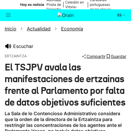
Celedón en
|
|
Hoy es noticia
Pirata de
portuguesas
Vitoria-
Donostia
en las playas
Gasteiz
ES
Inicio
Actualidad
Economía
Actualidad
Buscador
Política
Escuchar
ERTZAINTZA
Compartir
Guardar
Cultura
El TSJPV avala las
manifestaciones de ertzainas
Ikusmiran
frente al Parlamento por falta
Eguraldia
de datos objetivos suficientes
La Sala de lo Contencioso Administrativo considera
que la orden de la directora de la Ertzaintza para
restringir las concentraciones de los agentes ante el