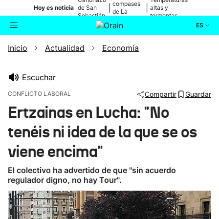
compases
|
|
Hoy es noticia
de San
altas y
de La
Sebastián
tormentas
Blanca
ES
Inicio
Actualidad
Economía
Actualidad
Buscador
Política
Escuchar
CONFLICTO LABORAL
Compartir
Guardar
Cultura
Ertzainas en Lucha: "No
tenéis ni idea de la que se os
Ikusmiran
viene encima"
Eguraldia
El colectivo ha advertido de que "sin acuerdo
regulador digno, no hay Tour".