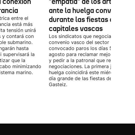
a conexión
"empatía" de los artistas
rancia
ante la huelga convocada
rica entre el
durante las fiestas de las
ancia está más
capitales vascas
lta tensión unirá
 y contará con
Los sindicatos que negocian el prime
ble submarino.
convenio vasco del sector han
ongarán hasta
convocado paros los días 5, 14 y 26 
 supervisará la
agosto para reclamar mejoras labora
izar que la
y pedir a la patronal que retome las
a cabo minimizando
negociaciones. La primera jornada de
istema marino.
huelga coincidirá este miércoles con 
día grande de las fiestas de Vitoria-
Gasteiz.