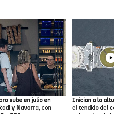
aro sube en julio en
Inician a la al
kadi y Navarra, con
el tendido del 