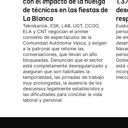
con el impacto de la huelga
1.3
de técnicos en las fiestas de
des
La Blanca
res
Teknikariok, ESK, LAB, UGT, CCOO,
Euska
ELA y CNT negocian el primer
perso
convenio de espectáculos de la
de em
Comunidad Autónoma Vasca, y exigen
desem
a la patronal que retome las
Navar
conversaciones, que llevan un año
perso
bloqueadas. Denuncian que el sector
Gobie
está completamente desregularizado y
está 
aseguran que son habituales la
incor
temporalidad, las jornadas de trabajo
merca
muy prolongadas, la ausencia de los
descansos legalmente establecidos y
las dificultades para conciliar la vida
laboral y personal.