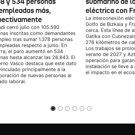
78 y 534 personas
submarino de l
empleadas más,
eléctrica con F
pectivamente
La interconexión eléct
Golfo de Bizkaia y Fr
di cerró julio con 105.590
cerca. Esta línea de a
nas inscritas como demandantes
Gatika con Cubnezais
pleo tras sumar 1.378 personas
276 kilómetros de ca
pleadas respecto a junio. En
Los trabajos se prol
ra, el paro aumentó en 534
verano de 2027 y Azti
nas hasta alcanzar las 28.843. El
operación para garant
rno Vasco destaca que este dato
instalación se lleve 
vinculado principalmente a la
el impacto en el ecos
poración de nuevas personas al
do laboral.