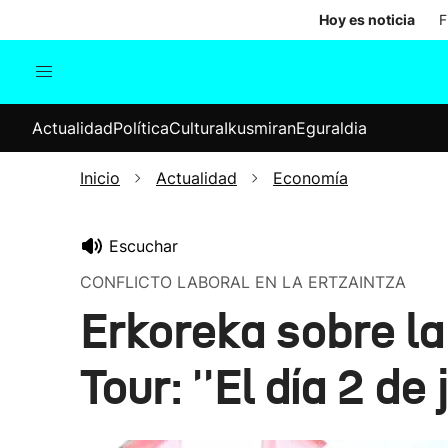
Hoy es noticia
F
Actualidad
Política
Cul
Actualidad
Política
Cultura
Ikusmiran
Eguraldia
Sociedad
Elecciones
Economía
Inicio
Actualidad
Economía
Internacional
Escuchar
CONFLICTO LABORAL EN LA ERTZAINTZA
Erkoreka sobre la
Tour: ''El día 2 de