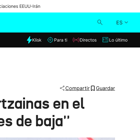
iaciones EEUU-Irán
ES
dia
Klisk
Para ti
Directos
Lo último
Klisk
Directos
Para ti
Compartir
Guardar
tzainas en el
Lo último
es de baja''