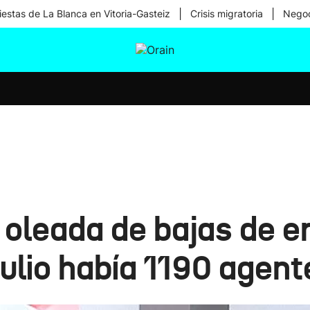
|
|
iestas de La Blanca en Vitoria-Gasteiz
Crisis migratoria
Negoc
tura
Ikusmiran
Egural
Salud
Tecnología
 oleada de bajas de er
 julio había 1190 agent