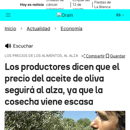
Fiestas de
|
|
Hoy es noticia
cáncer
12 de
La Blanca
colorrectal
agosto
ES
Inicio
Actualidad
Economía
Actualidad
Buscador
Política
Escuchar
LOS PRECIOS DE LOS ALIMENTOS, AL ALZA
Compartir
Guardar
Cultura
Los productores dicen que el
precio del aceite de oliva
Ikusmiran
seguirá al alza, ya que la
Eguraldia
cosecha viene escasa