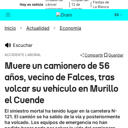
Fiestas de
|
|
Hoy es noticia
cáncer
12 de
La Blanca
colorrectal
agosto
ES
Inicio
Actualidad
Economía
Actualidad
Buscador
Política
Escuchar
ACCIDENTE LABORAL
Compartir
Guardar
Cultura
Muere un camionero de 56
años, vecino de Falces, tras
Ikusmiran
volcar su vehículo en Murillo
Eguraldia
el Cuende
El siniestro mortal ha tenido lugar en la carretera N-
121. El camión se ha salido de la vía y posteriormente
ha volcado. Los equipos de emergencia no han