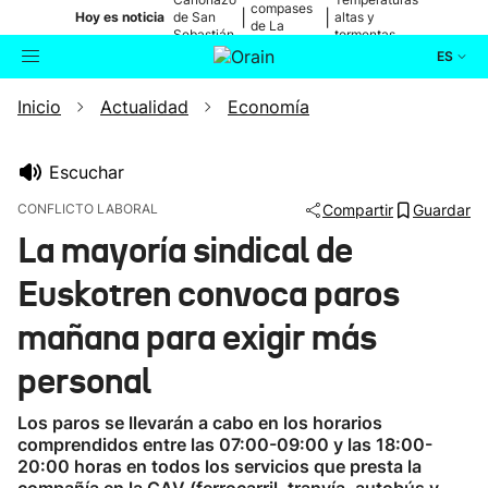
compases
|
|
Hoy es noticia
de San
altas y
de La
Sebastián
tormentas
Blanca
ES
Inicio
Actualidad
Economía
Actualidad
Buscador
Política
Escuchar
CONFLICTO LABORAL
Compartir
Guardar
Cultura
La mayoría sindical de
Euskotren convoca paros
Ikusmiran
mañana para exigir más
Eguraldia
personal
Los paros se llevarán a cabo en los horarios
comprendidos entre las 07:00-09:00 y las 18:00-
20:00 horas en todos los servicios que presta la