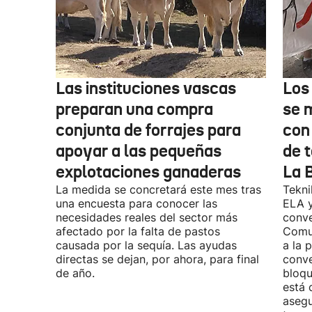
Las instituciones vascas
Los
preparan una compra
se 
conjunta de forrajes para
con
apoyar a las pequeñas
de t
explotaciones ganaderas
La 
La medida se concretará este mes tras
Tekni
una encuesta para conocer las
ELA y
necesidades reales del sector más
conve
afectado por la falta de pastos
Comu
causada por la sequía. Las ayudas
a la 
directas se dejan, por ahora, para final
conve
de año.
bloqu
está 
asegu