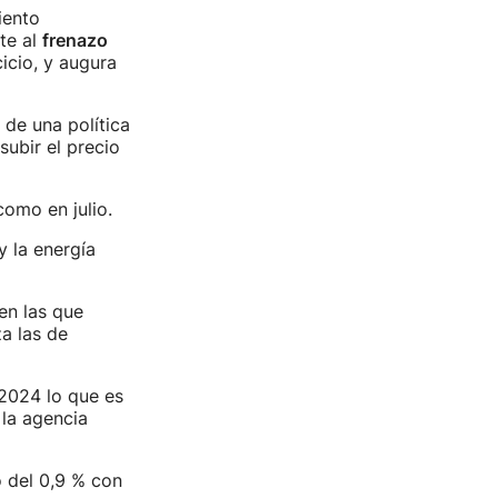
iento
te al
frenazo
icio, y augura
de una política
subir el precio
como en julio.
y la energía
 en las que
za las de
2024 lo que es
la agencia
o del 0,9 % con