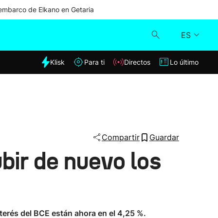
mbarco de Elkano en Getaria
ES
dia
Klisk
Para ti
Directos
Lo último
Klisk
Directos
Para ti
Compartir
Guardar
bir de nuevo los
Lo último
terés del BCE están ahora en el 4,25 %.