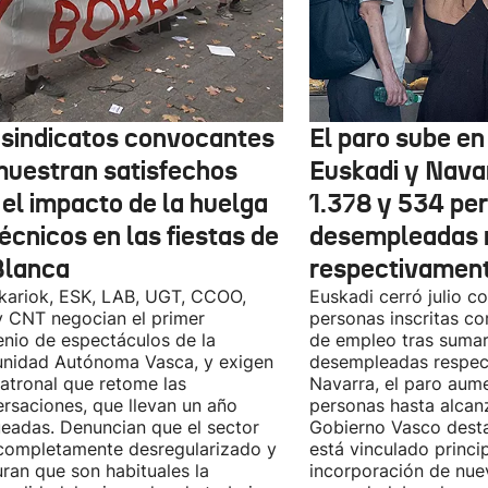
 sindicatos convocantes
El paro sube en 
muestran satisfechos
Euskadi y Nava
 el impacto de la huelga
1.378 y 534 pe
écnicos en las fiestas de
desempleadas 
Blanca
respectivamen
kariok, ESK, LAB, UGT, CCOO,
Euskadi cerró julio c
 CNT negocian el primer
personas inscritas 
nio de espectáculos de la
de empleo tras sumar
nidad Autónoma Vasca, y exigen
desempleadas respect
patronal que retome las
Navarra, el paro aum
rsaciones, que llevan un año
personas hasta alcanz
eadas. Denuncian que el sector
Gobierno Vasco dest
completamente desregularizado y
está vinculado princi
ran que son habituales la
incorporación de nue