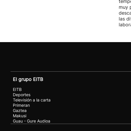
tempo
muy p
desca
las d
labor
El grupo EITB
EITB
Deportes
Televisión a la carta
Primeran
Gaztea
Makusi
Guau - Gure Audioa