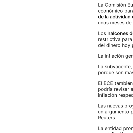
La Comisión Eur
económico para 
de la actividad
unos meses de r
Los
halcones d
restrictiva para
del dinero hoy
La inflación ge
La subyacente, 
porque son más 
El BCE también
podría revisar 
inflación respec
Las nuevas pro
un argumento pa
Reuters.
La entidad pron