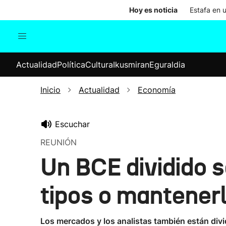
Hoy es noticia
Estafa en 
Actualidad
Política
Cul
Actualidad
Política
Cultura
Ikusmiran
Eguraldia
Sociedad
Elecciones
Economía
Inicio
Actualidad
Economía
Internacional
Escuchar
REUNIÓN
Un BCE dividido s
tipos o mantener
Los mercados y los analistas también están divi