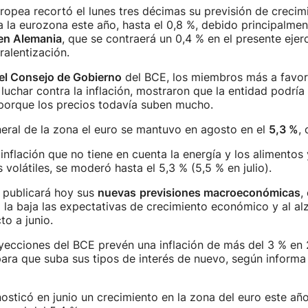
opea recortó el lunes tres décimas su previsión de crecim
la eurozona este año, hasta el 0,8 %, debido principalmen
 en Alemania
, que se contraerá un 0,4 % en el presente ejerc
alentización.
el Consejo de Gobierno
del BCE, los miembros más a favor 
 luchar contra la inflación, mostraron que la entidad podría 
 porque los precios todavía suben mucho.
neral de la zona el euro se mantuvo en agosto en el
5,3 %
, 
inflación que no tiene en cuenta la energía y los alimentos 
volátiles, se moderó hasta el 5,3 % (5,5 % en julio).
 publicará hoy sus
nuevas
previsiones macroeconómicas
,
a la baja las expectativas de crecimiento económico y al al
to a junio.
yecciones del BCE prevén una inflación de más del 3 % en 
ra que suba sus tipos de interés de nuevo, según informa 
osticó en junio un crecimiento en la zona del euro este añ