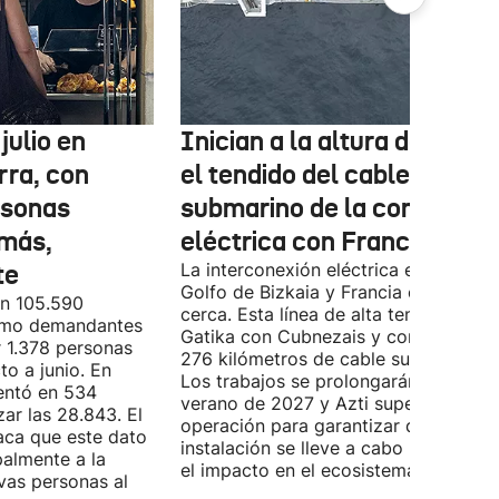
julio en
Inician a la altura de Lemo
rra, con
el tendido del cable
rsonas
submarino de la conexión
más,
eléctrica con Francia
te
La interconexión eléctrica entre el
Golfo de Bizkaia y Francia está más
on 105.590
cerca. Esta línea de alta tensión unirá
como demandantes
Gatika con Cubnezais y contará con
 1.378 personas
276 kilómetros de cable submarino.
o a junio. En
Los trabajos se prolongarán hasta
entó en 534
verano de 2027 y Azti supervisará la
ar las 28.843. El
operación para garantizar que la
aca que este dato
instalación se lleve a cabo minimizan
palmente a la
el impacto en el ecosistema marino.
vas personas al