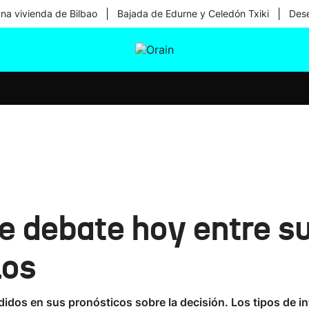
|
|
una vivienda de Bilbao
Bajada de Edurne y Celedón Txiki
Dese
tura
Ikusmiran
Egural
Salud
Tecnología
e debate hoy entre su
los
didos en sus pronósticos sobre la decisión. Los tipos de in