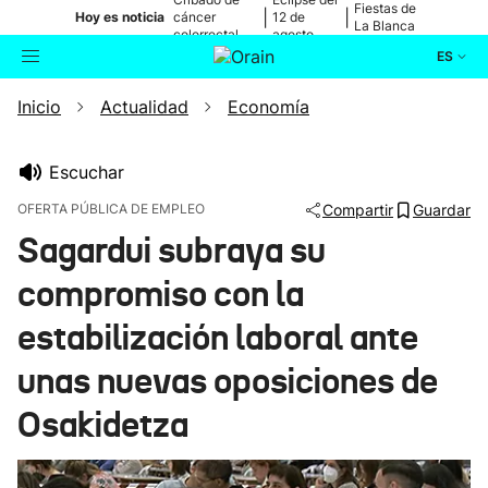
Fiestas de
|
|
Hoy es noticia
cáncer
12 de
La Blanca
colorrectal
agosto
ES
Inicio
Actualidad
Economía
Actualidad
Buscador
Política
Escuchar
OFERTA PÚBLICA DE EMPLEO
Compartir
Guardar
Cultura
Sagardui subraya su
compromiso con la
Ikusmiran
estabilización laboral ante
Eguraldia
unas nuevas oposiciones de
Osakidetza