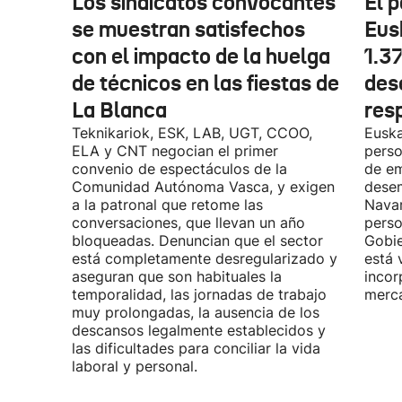
Los sindicatos convocantes
El p
se muestran satisfechos
Eus
con el impacto de la huelga
1.3
de técnicos en las fiestas de
des
La Blanca
res
Teknikariok, ESK, LAB, UGT, CCOO,
Euska
ELA y CNT negocian el primer
perso
convenio de espectáculos de la
de em
Comunidad Autónoma Vasca, y exigen
desem
a la patronal que retome las
Navar
conversaciones, que llevan un año
perso
bloqueadas. Denuncian que el sector
Gobie
está completamente desregularizado y
está 
aseguran que son habituales la
incor
temporalidad, las jornadas de trabajo
merca
muy prolongadas, la ausencia de los
descansos legalmente establecidos y
las dificultades para conciliar la vida
laboral y personal.