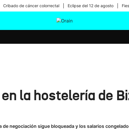
|
|
Cribado de cáncer colorrectal
Eclipse del 12 de agosto
Fie
tura
Ikusmiran
Egural
Salud
Tecnología
n la hostelería de Biz
 de negociación sigue bloqueada y los salarios congelad