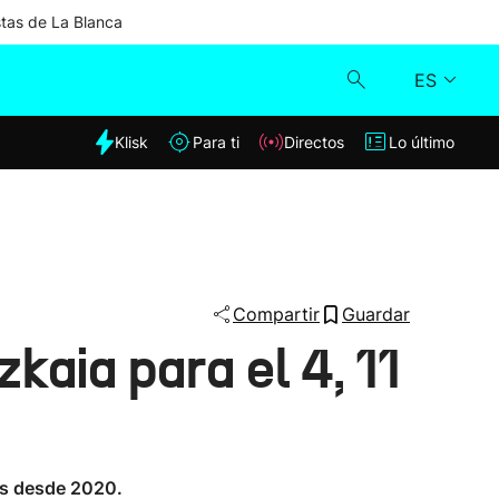
stas de La Blanca
ES
dia
Klisk
Para ti
Directos
Lo último
Klisk
Directos
Para ti
Compartir
Guardar
kaia para el 4, 11
Lo último
os desde 2020.