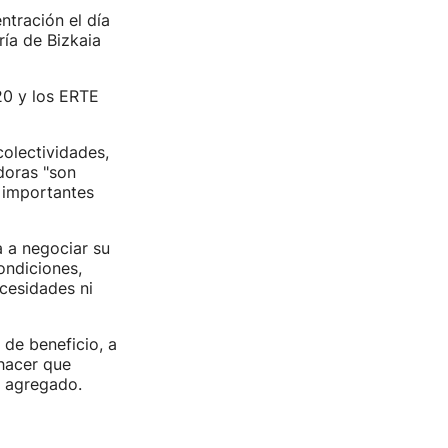
ntración el día
ría de Bizkaia
20 y los ERTE
olectividades,
doras "son
s importantes
a a negociar su
ondiciones,
cesidades ni
de beneficio, a
 hacer que
n agregado.