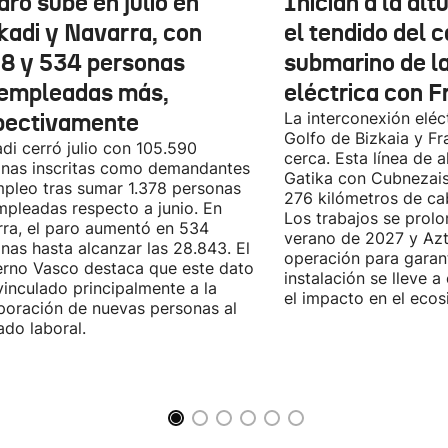
aro sube en julio en
Inician a la al
kadi y Navarra, con
el tendido del 
78 y 534 personas
submarino de l
empleadas más,
eléctrica con F
pectivamente
La interconexión eléct
Golfo de Bizkaia y Fr
di cerró julio con 105.590
cerca. Esta línea de a
nas inscritas como demandantes
Gatika con Cubnezais
pleo tras sumar 1.378 personas
276 kilómetros de ca
pleadas respecto a junio. En
Los trabajos se prol
ra, el paro aumentó en 534
verano de 2027 y Azti
nas hasta alcanzar las 28.843. El
operación para garant
rno Vasco destaca que este dato
instalación se lleve 
vinculado principalmente a la
el impacto en el ecos
poración de nuevas personas al
do laboral.