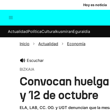
Hoy es noticia
Actualidad
Política
Cul
Actualidad
Política
Cultura
Ikusmiran
Eguraldia
Sociedad
Elecciones
Economía
Inicio
Actualidad
Economía
Internacional
Escuchar
BIZKAIA
Convocan huelga e
y 12 de octubre
ELA, LAB, CC. OO. y UGT denuncian que la mesa