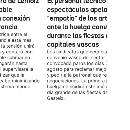
tura de Lemoiz
El personal técnico de
cable
espectáculos apela a la
a conexión
"empatía" de los artistas
rancia
ante la huelga convocada
rica entre el
durante las fiestas de las
ancia está más
capitales vascas
lta tensión unirá
 y contará con
Los sindicatos que negocian el prime
ble submarino.
convenio vasco del sector han
ongarán hasta
convocado paros los días 5, 14 y 26 
 supervisará la
agosto para reclamar mejoras labora
izar que la
y pedir a la patronal que retome las
a cabo minimizando
negociaciones. La primera jornada de
istema marino.
huelga coincidirá este miércoles con 
día grande de las fiestas de Vitoria-
Gasteiz.