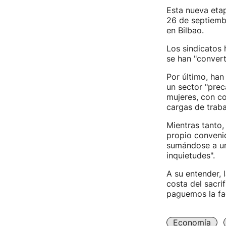
Esta nueva etap
26 de septiembr
en Bilbao.
Los sindicatos
se han "convert
Por último, han
un sector "prec
mujeres, con co
cargas de traba
Mientras tanto,
propio convenio
sumándose a un
inquietudes".
A su entender, 
costa del sacri
paguemos la fac
Economía