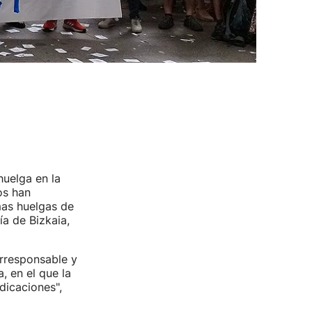
uelga en la
os han
mas huelgas de
a de Bizkaia,
irresponsable y
, en el que la
dicaciones",