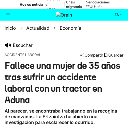
Crisis
Negociaciones
|
|
Hoy es noticia
en
migratoria
EEUU-Irán
Vitoria-
Gasteiz
ES
Inicio
Actualidad
Economía
Actualidad
Buscador
Política
Escuchar
ACCIDENTE LABORAL
Compartir
Guardar
Cultura
Fallece una mujer de 35 años
tras sufrir un accidente
Ikusmiran
laboral con un tractor en
Eguraldia
Aduna
Al parecer, se encontraba trabajando en la recogida
de manzanas. La Ertzaintza ha abierto una
investigación para esclarecer lo ocurrido.