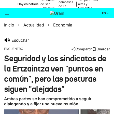
compases
|
|
Hoy es noticia
de San
altas y
de La
Sebastián
tormentas
Blanca
ES
Inicio
Actualidad
Economía
Actualidad
Buscador
Política
Escuchar
ENCUENTRO
Compartir
Guardar
Cultura
Seguridad y los sindicatos de
la Ertzaintza ven "puntos en
Ikusmiran
común", pero las posturas
Eguraldia
siguen "alejadas"
Ambas partes se han comprometido a seguir
dialogando y a fijar una nueva reunión.