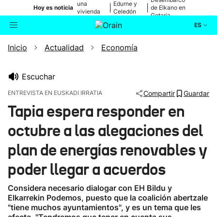
una
Edurne y
|
|
Hoy es noticia
de Elkano en
vivienda
Celedón
Getaria
de Bilbao
Txiki
ES
Inicio
Actualidad
Economía
Actualidad
Buscador
Política
Escuchar
ENTREVISTA EN EUSKADI IRRATIA
Compartir
Guardar
Cultura
Tapia espera responder en
octubre a las alegaciones del
Ikusmiran
plan de energías renovables y
Eguraldia
poder llegar a acuerdos
Considera necesario dialogar con EH Bildu y
Elkarrekin Podemos, puesto que la coalición abertzale
"tiene muchos ayuntamientos", y es un tema que les