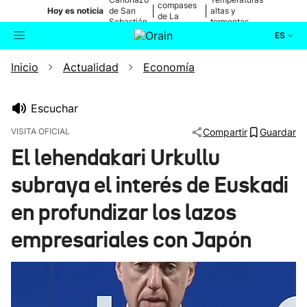
compases
|
|
Hoy es noticia
de San
altas y
de La
Sebastián
tormentas
Blanca
ES
Inicio
Actualidad
Economía
Actualidad
Buscador
Política
Escuchar
VISITA OFICIAL
Compartir
Guardar
Cultura
El lehendakari Urkullu
subraya el interés de Euskadi
Ikusmiran
en profundizar los lazos
Eguraldia
empresariales con Japón