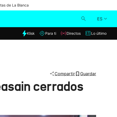
stas de La Blanca
ES
dia
Klisk
Para ti
Directos
Lo último
Klisk
Directos
Para ti
Compartir
Guardar
easain cerrados
Lo último