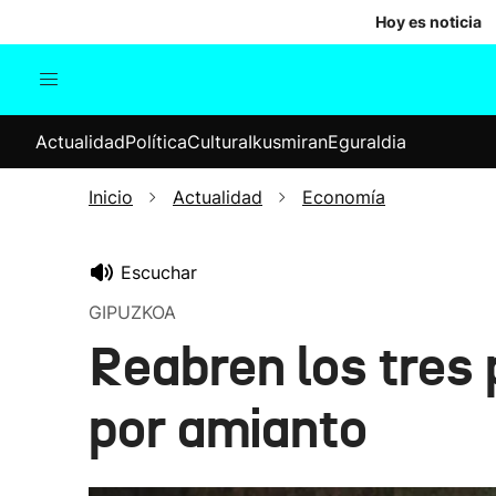
Hoy es noticia
Actualidad
Política
Cul
Actualidad
Política
Cultura
Ikusmiran
Eguraldia
Sociedad
Elecciones
Economía
Inicio
Actualidad
Economía
Internacional
Escuchar
GIPUZKOA
Reabren los tres
por amianto