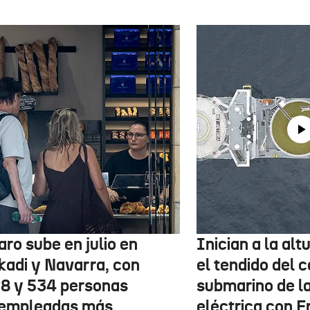
aro sube en julio en
Inician a la al
kadi y Navarra, con
el tendido del 
78 y 534 personas
submarino de l
empleadas más,
eléctrica con F