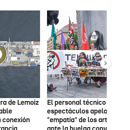
tura de Lemoiz
El personal técnico de
cable
espectáculos apela a la
a conexión
"empatía" de los artistas
rancia
ante la huelga convocada