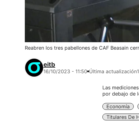
Reabren los tres pabellones de CAF Beasain cer
eitb
16/10/2023 - 11:50
Última actualización
Las mediciones 
por debajo de l
Economía
Titulares De 