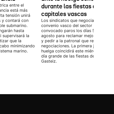
rica entre el
durante las fiestas de las
ancia está más
capitales vascas
lta tensión unirá
 y contará con
Los sindicatos que negocian el prime
ble submarino.
convenio vasco del sector han
ongarán hasta
convocado paros los días 5, 14 y 26 
 supervisará la
agosto para reclamar mejoras labora
izar que la
y pedir a la patronal que retome las
a cabo minimizando
negociaciones. La primera jornada de
istema marino.
huelga coincidirá este miércoles con 
día grande de las fiestas de Vitoria-
Gasteiz.