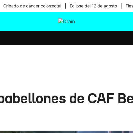
|
|
Cribado de cáncer colorrectal
Eclipse del 12 de agosto
Fie
tura
Ikusmiran
Egural
Salud
Tecnología
 pabellones de CAF B