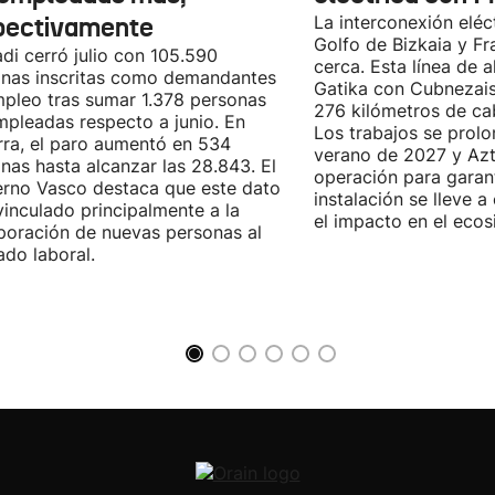
pectivamente
La interconexión eléct
Golfo de Bizkaia y Fr
di cerró julio con 105.590
cerca. Esta línea de a
nas inscritas como demandantes
Gatika con Cubnezais
pleo tras sumar 1.378 personas
276 kilómetros de ca
pleadas respecto a junio. En
Los trabajos se prol
ra, el paro aumentó en 534
verano de 2027 y Azti
nas hasta alcanzar las 28.843. El
operación para garant
rno Vasco destaca que este dato
instalación se lleve 
vinculado principalmente a la
el impacto en el ecos
poración de nuevas personas al
do laboral.