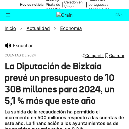
Celedón en
|
|
Hoy es noticia
Pirata de
portuguesas
Vitoria-
Donostia
en las playas
Gasteiz
ES
Inicio
Actualidad
Economía
Actualidad
Buscador
Política
Escuchar
CUENTAS DE 2024
Compartir
Guardar
Cultura
La Diputación de Bizkaia
prevé un presupuesto de 10
Ikusmiran
308 millones para 2024, un
Eguraldia
5,1 % más que este año
La subida de la recaudación ha permitido el
incremento en 500 millones respecto a las cuentas de
este año. La financiación a los ayuntamientos es de