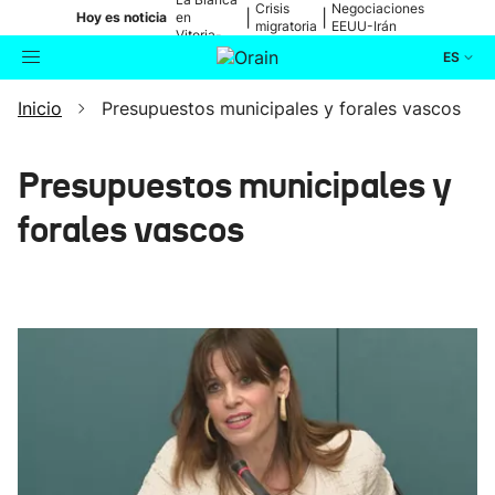
Crisis
Negociaciones
|
|
Hoy es noticia
en
migratoria
EEUU-Irán
Vitoria-
Gasteiz
ES
Inicio
Presupuestos municipales y forales vascos
Actualidad
Buscador
Política
Presupuestos municipales y
forales vascos
Cultura
Ikusmiran
Eguraldia