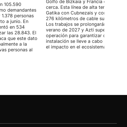
Golfo de Bizkaia y Francia está más
on 105.590
cerca. Esta línea de alta tensión unirá
como demandantes
Gatika con Cubnezais y contará con
 1.378 personas
276 kilómetros de cable submarino.
o a junio. En
Los trabajos se prolongarán hasta
entó en 534
verano de 2027 y Azti supervisará la
ar las 28.843. El
operación para garantizar que la
aca que este dato
instalación se lleve a cabo minimizan
palmente a la
el impacto en el ecosistema marino.
vas personas al