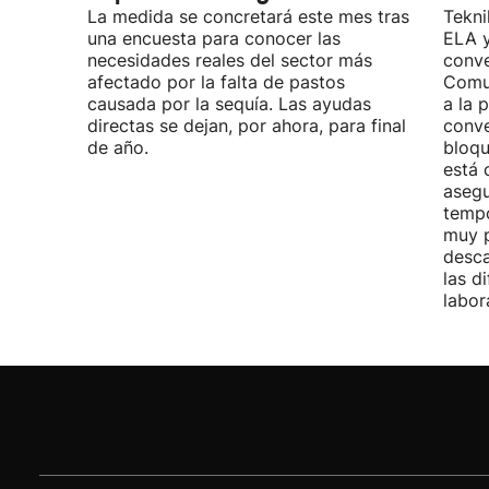
La medida se concretará este mes tras
Tekni
una encuesta para conocer las
ELA y
necesidades reales del sector más
conve
afectado por la falta de pastos
Comu
causada por la sequía. Las ayudas
a la 
directas se dejan, por ahora, para final
conve
de año.
bloqu
está 
asegu
tempo
muy p
desca
las d
labor