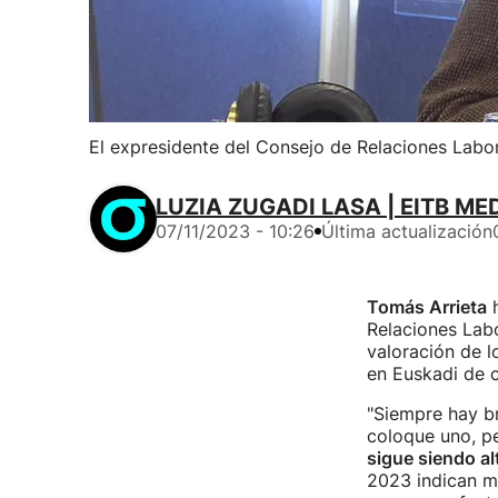
El expresidente del Consejo de Relaciones Labor
LUZIA ZUGADI LASA | EITB ME
07/11/2023 - 10:26
Última actualización
Tomás Arrieta
h
Relaciones Labo
valoración de l
en Euskadi de c
"Siempre hay br
coloque uno, p
sigue siendo al
2023 indican me