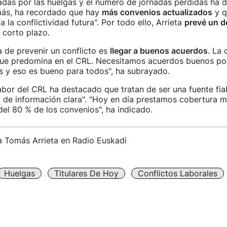
das por las huelgas y el número de jornadas perdidas ha d
ás, ha recordado que hay
más convenios actualizados
y q
a la conflictividad futura". Por todo ello, Arrieta
prevé un d
 corto plazo.
 de prevenir un conflicto es
llegar a buenos acuerdos
. La 
que predomina en el CRL. Necesitamos acuerdos buenos por
s y eso es bueno para todos", ha subrayado.
abor del CRL ha destacado que tratan de ser una fuente fiabl
o de información clara". "Hoy en día prestamos cobertura ma
el 80 % de los convenios", ha indicado.
a Tomás Arrieta en Radio Euskadi
Huelgas
Titulares De Hoy
Conflictos Laborales