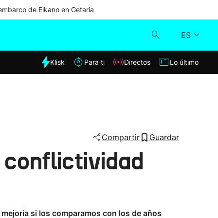
mbarco de Elkano en Getaria
ES
dia
Klisk
Para ti
Directos
Lo último
Klisk
Directos
Para ti
Compartir
Guardar
conflictividad
Lo último
n mejoría si los comparamos con los de años