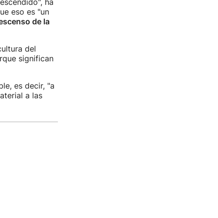
escendido", ha
ue eso es "un
escenso de la
cultura del
que significan
e, es decir, "a
terial a las