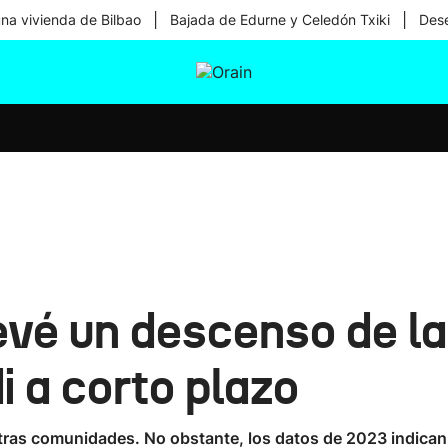
|
|
una vivienda de Bilbao
Bajada de Edurne y Celedón Txiki
Dese
tura
Ikusmiran
Egural
Salud
Tecnología
vé un descenso de la 
i a corto plazo
 otras comunidades. No obstante, los datos de 2023 indica