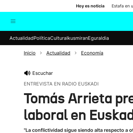
Hoy es noticia
Estafa en 
Actualidad
Política
Cul
Actualidad
Política
Cultura
Ikusmiran
Eguraldia
Sociedad
Elecciones
Economía
Inicio
Actualidad
Economía
Internacional
Escuchar
ENTREVISTA EN RADIO EUSKADI
Tomás Arrieta pre
laboral en Euskad
"La conflictividad sigue siendo alta respecto a