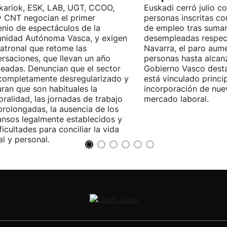
kariok, ESK, LAB, UGT, CCOO,
Euskadi cerró julio c
 CNT negocian el primer
personas inscritas 
nio de espectáculos de la
de empleo tras sumar
nidad Autónoma Vasca, y exigen
desempleadas respect
patronal que retome las
Navarra, el paro aum
rsaciones, que llevan un año
personas hasta alcanz
eadas. Denuncian que el sector
Gobierno Vasco dest
completamente desregularizado y
está vinculado princi
ran que son habituales la
incorporación de nue
ralidad, las jornadas de trabajo
mercado laboral.
rolongadas, la ausencia de los
nsos legalmente establecidos y
ificultades para conciliar la vida
al y personal.