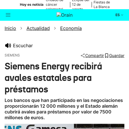
Fiestas de
|
|
Hoy es noticia
cáncer
12 de
La Blanca
colorrectal
agosto
ES
Inicio
Actualidad
Economía
Actualidad
Buscador
Política
Escuchar
SIEMENS
Compartir
Guardar
Cultura
Siemens Energy recibirá
avales estatales para
Ikusmiran
préstamos
Eguraldia
Los bancos que han participado en las negociaciones
proporcionarán 12 000 millones y el Estado alemán
cubrirá avales para préstamos por valor de 7500
millones de euros.