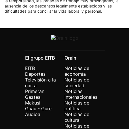
la temporalidad, las jornadas de trabajo muy prolongadas, la
ausencia de los descansos legalmente establecidos y las
dificultades para conciliar la vida laboral y personal.
El grupo EITB
Orain
EITB
Noticias de
Deportes
economía
Televisión a la
Noticias de
carta
sociedad
Primeran
Noticias
Gaztea
internacionales
Makusi
Noticias de
Guau - Gure
política
Audioa
Noticias de
cultura
Noticias de