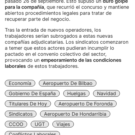
pasado 26 de septiembre. Esto supuso un
duro golpe
para la compañía
, que recurrió el concurso y mantiene
abiertos procedimientos legales para tratar de
recuperar parte del negocio.
Tras la entrada de nuevos operadores, los
trabajadores serían subrogados a estas nuevas
compañías adjudicatarias. Los sindicatos comenzaron
a temer que estos actores pudieran incumplir lo
pactado en el convenio colectivo del sector,
provocando un
empeoramiento de las condiciones
laborales
de estos trabajadores.
Economía
Aeropuerto De Bilbao
Gobierno De España
Huelgas
Navidad
Titulares De Hoy
Aeropuerto De Foronda
Sindicatos
Aeropuerto De Hondarribia
CCOO
UGT
Viajes
Conflictos Laborales