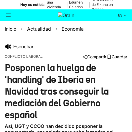
una
Edurne y
|
|
Hoy es noticia
de Elkano en
vivienda
Celedón
Getaria
de Bilbao
Txiki
ES
Inicio
Actualidad
Economía
Actualidad
Buscador
Política
Escuchar
CONFLICTO LABORAL
Compartir
Guardar
Cultura
Posponen la huelga de
'handling' de Iberia en
Ikusmiran
Navidad tras conseguir la
Eguraldia
mediación del Gobierno
español
Así, UGT y CCOO han decidido posponer la