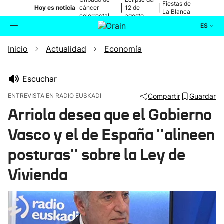
Fiestas de
|
|
Hoy es noticia
cáncer
12 de
La Blanca
colorrectal
agosto
ES
Inicio
Actualidad
Economía
Actualidad
Buscador
Política
Escuchar
ENTREVISTA EN RADIO EUSKADI
Compartir
Guardar
Cultura
Arriola desea que el Gobierno
Vasco y el de España ''alineen
Ikusmiran
posturas'' sobre la Ley de
Eguraldia
Vivienda