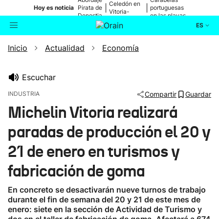
Celedón en
|
|
Hoy es noticia
Pirata de
portuguesas
Vitoria-
Donostia
en las playas
Gasteiz
ES
Inicio
Actualidad
Economía
Actualidad
Buscador
Política
Escuchar
INDUSTRIA
Compartir
Guardar
Cultura
Michelin Vitoria realizará
paradas de producción el 20 y
Ikusmiran
21 de enero en turismos y
Eguraldia
fabricación de goma
En concreto se desactivarán nueve turnos de trabajo
durante el fin de semana del 20 y 21 de este mes de
enero: siete en la sección de Actividad de Turismo y