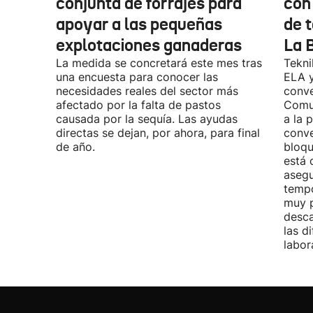
conjunta de forrajes para
con
apoyar a las pequeñas
de t
explotaciones ganaderas
La 
La medida se concretará este mes tras
Tekni
una encuesta para conocer las
ELA y
necesidades reales del sector más
conve
afectado por la falta de pastos
Comu
causada por la sequía. Las ayudas
a la 
directas se dejan, por ahora, para final
conve
de año.
bloqu
está 
asegu
tempo
muy p
desca
las d
labor