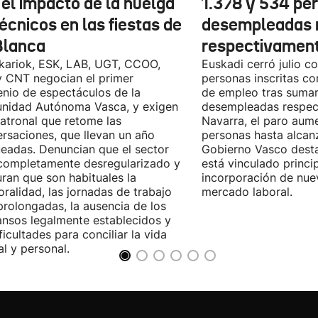
 el impacto de la huelga
1.378 y 534 pe
écnicos en las fiestas de
desempleadas 
Blanca
respectivamen
kariok, ESK, LAB, UGT, CCOO,
Euskadi cerró julio c
 CNT negocian el primer
personas inscritas 
nio de espectáculos de la
de empleo tras sumar
nidad Autónoma Vasca, y exigen
desempleadas respect
patronal que retome las
Navarra, el paro aum
rsaciones, que llevan un año
personas hasta alcanz
eadas. Denuncian que el sector
Gobierno Vasco dest
completamente desregularizado y
está vinculado princi
ran que son habituales la
incorporación de nue
ralidad, las jornadas de trabajo
mercado laboral.
rolongadas, la ausencia de los
nsos legalmente establecidos y
ificultades para conciliar la vida
al y personal.