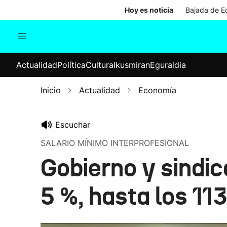
Hoy es noticia
Bajada de Ed
Actualidad
Política
Cul
Actualidad
Política
Cultura
Ikusmiran
Eguraldia
Sociedad
Elecciones
Economía
Inicio
Actualidad
Economía
Internacional
Escuchar
SALARIO MÍNIMO INTERPROFESIONAL
Gobierno y sindi
5 %, hasta los 11