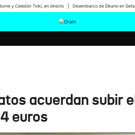
|
urne y Celedón Txiki, en directo
Desembarco de Elkano en Geta
tura
Ikusmiran
Egural
Salud
Tecnología
catos acuerdan subir 
34 euros