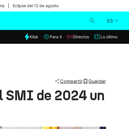
|
ria
Eclipse del 12 de agosto
ES
dia
Klisk
Para ti
Directos
Lo último
Klisk
Directos
Para ti
Compartir
Guardar
el SMI de 2024 un
Lo último