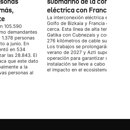
rsonas
submarino de la conexión
más,
eléctrica con Francia
te
La interconexión eléctrica entre el
Golfo de Bizkaia y Francia está más
on 105.590
cerca. Esta línea de alta tensión unirá
como demandantes
Gatika con Cubnezais y contará con
 1.378 personas
276 kilómetros de cable submarino.
o a junio. En
Los trabajos se prolongarán hasta
entó en 534
verano de 2027 y Azti supervisará la
ar las 28.843. El
operación para garantizar que la
aca que este dato
instalación se lleve a cabo minimizan
palmente a la
el impacto en el ecosistema marino.
vas personas al