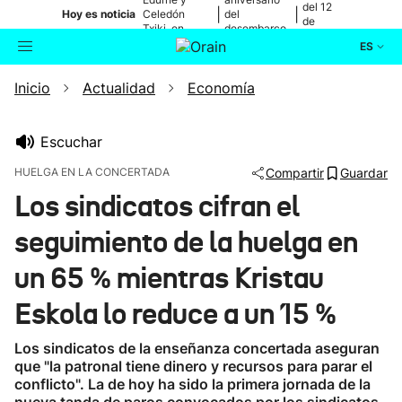
del 12
|
|
Hoy es noticia
Celedón
del
de
Txiki, en
desembarco
agosto
directo
de Elkano
ES
Inicio
Actualidad
Economía
Actualidad
Buscador
Política
Escuchar
HUELGA EN LA CONCERTADA
Compartir
Guardar
Cultura
Los sindicatos cifran el
seguimiento de la huelga en
Ikusmiran
un 65 % mientras Kristau
Eguraldia
Eskola lo reduce a un 15 %
Los sindicatos de la enseñanza concertada aseguran
que "la patronal tiene dinero y recursos para parar el
conflicto". La de hoy ha sido la primera jornada de la