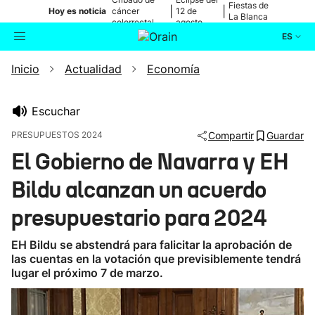
Fiestas de
|
|
Hoy es noticia
cáncer
12 de
La Blanca
colorrectal
agosto
ES
Inicio
Actualidad
Economía
Actualidad
Buscador
Política
Escuchar
PRESUPUESTOS 2024
Compartir
Guardar
Cultura
El Gobierno de Navarra y EH
Bildu alcanzan un acuerdo
Ikusmiran
presupuestario para 2024
Eguraldia
EH Bildu se abstendrá para falicitar la aprobación de
las cuentas en la votación que previsiblemente tendrá
lugar el próximo 7 de marzo.