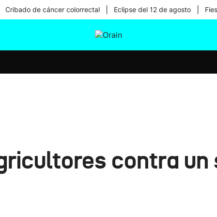
|
|
Cribado de cáncer colorrectal
Eclipse del 12 de agosto
Fie
tura
Ikusmiran
Egural
Salud
Tecnología
agricultores contra u