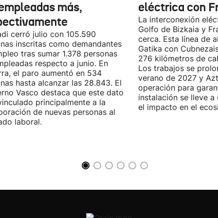
empleadas más,
eléctrica con F
pectivamente
La interconexión eléct
Golfo de Bizkaia y Fr
di cerró julio con 105.590
cerca. Esta línea de a
nas inscritas como demandantes
Gatika con Cubnezais
pleo tras sumar 1.378 personas
276 kilómetros de ca
pleadas respecto a junio. En
Los trabajos se prol
ra, el paro aumentó en 534
verano de 2027 y Azti
nas hasta alcanzar las 28.843. El
operación para garant
rno Vasco destaca que este dato
instalación se lleve 
vinculado principalmente a la
el impacto en el ecos
poración de nuevas personas al
do laboral.