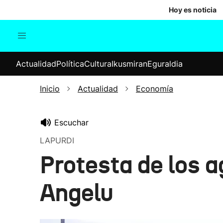
Hoy es noticia
Actualidad
Política
Cul
Actualidad
Política
Cultura
Ikusmiran
Eguraldia
Sociedad
Elecciones
Economía
Inicio
Actualidad
Economía
Internacional
Escuchar
LAPURDI
Protesta de los 
Angelu