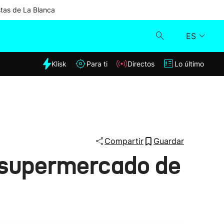
stas de La Blanca
ES
dia
Klisk
Para ti
Directos
Lo último
Klisk
Directos
Para ti
Compartir
Guardar
n supermercado de
Lo último