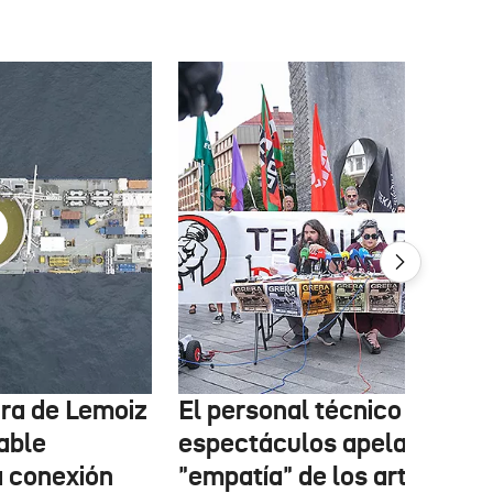
tura de Lemoiz
El personal técnico de
cable
espectáculos apela a la
a conexión
"empatía" de los artistas