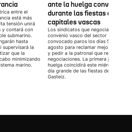
rancia
ante la huelga convocada
rica entre el
durante las fiestas de las
ancia está más
capitales vascas
lta tensión unirá
 y contará con
Los sindicatos que negocian el prime
ble submarino.
convenio vasco del sector han
ongarán hasta
convocado paros los días 5, 14 y 26 
 supervisará la
agosto para reclamar mejoras labora
izar que la
y pedir a la patronal que retome las
a cabo minimizando
negociaciones. La primera jornada de
istema marino.
huelga coincidirá este miércoles con 
día grande de las fiestas de Vitoria-
Gasteiz.