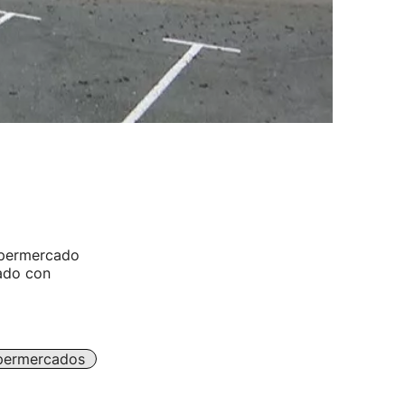
supermercado
eado con
permercados