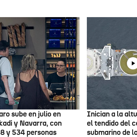
aro sube en julio en
Inician a la al
kadi y Navarra, con
el tendido del 
78 y 534 personas
submarino de l