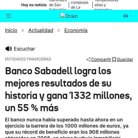
compases
|
|
Hoy es noticia
de San
altas y
de La
Sebastián
tormentas
Blanca
ES
Inicio
Actualidad
Economía
Actualidad
Buscador
Política
Escuchar
ENTIDADES FINANCIERAS
Compartir
Guardar
Cultura
Banco Sabadell logra los
mejores resultados de su
Ikusmiran
historia y gana 1332 millones,
Eguraldia
un 55 % más
El banco nunca había superado hasta ahora en un
ejercicio la barrera de los 1000 millones de euros, ya
que su récord de beneficio eran los 908 millones