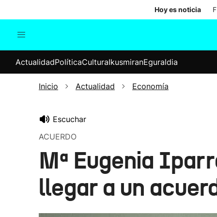
Hoy es noticia
F
Actualidad
Política
Cul
Actualidad
Política
Cultura
Ikusmiran
Eguraldia
Sociedad
Elecciones
Economía
Inicio
Actualidad
Economía
Internacional
Escuchar
ACUERDO
Mª Eugenia Iparra
llegar a un acuerd