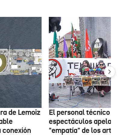
tura de Lemoiz
El personal técnico de
cable
espectáculos apela a la
a conexión
"empatía" de los artistas