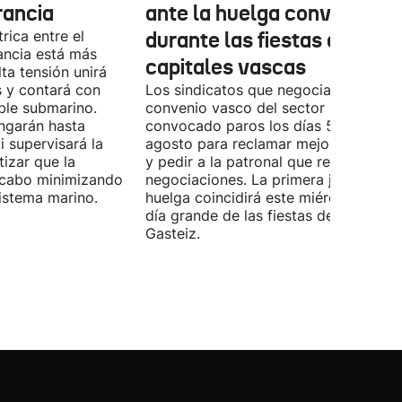
rancia
ante la huelga convocada
rica entre el
durante las fiestas de las
ancia está más
capitales vascas
lta tensión unirá
 y contará con
Los sindicatos que negocian el prime
ble submarino.
convenio vasco del sector han
ongarán hasta
convocado paros los días 5, 14 y 26 
 supervisará la
agosto para reclamar mejoras labora
izar que la
y pedir a la patronal que retome las
a cabo minimizando
negociaciones. La primera jornada de
istema marino.
huelga coincidirá este miércoles con 
día grande de las fiestas de Vitoria-
Gasteiz.