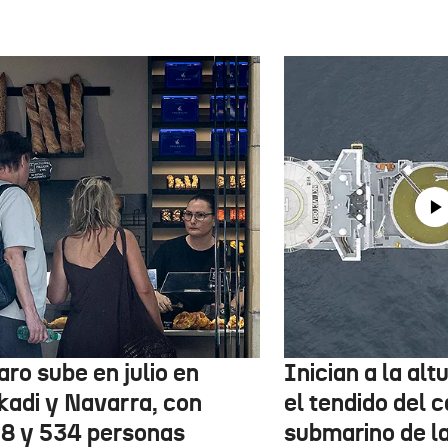
aro sube en julio en
Inician a la al
kadi y Navarra, con
el tendido del 
78 y 534 personas
submarino de l