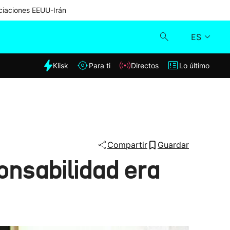
iaciones EEUU-Irán
ES
dia
Klisk
Para ti
Directos
Lo último
Klisk
Directos
Para ti
Compartir
Guardar
onsabilidad era
Lo último