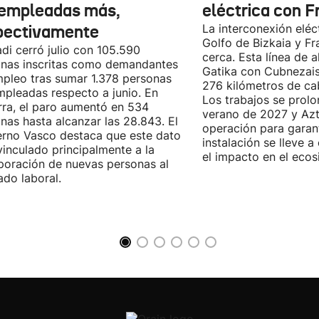
empleadas más,
eléctrica con F
pectivamente
La interconexión eléct
Golfo de Bizkaia y Fr
di cerró julio con 105.590
cerca. Esta línea de a
nas inscritas como demandantes
Gatika con Cubnezais
pleo tras sumar 1.378 personas
276 kilómetros de ca
pleadas respecto a junio. En
Los trabajos se prol
ra, el paro aumentó en 534
verano de 2027 y Azti
nas hasta alcanzar las 28.843. El
operación para garant
rno Vasco destaca que este dato
instalación se lleve 
vinculado principalmente a la
el impacto en el ecos
poración de nuevas personas al
do laboral.