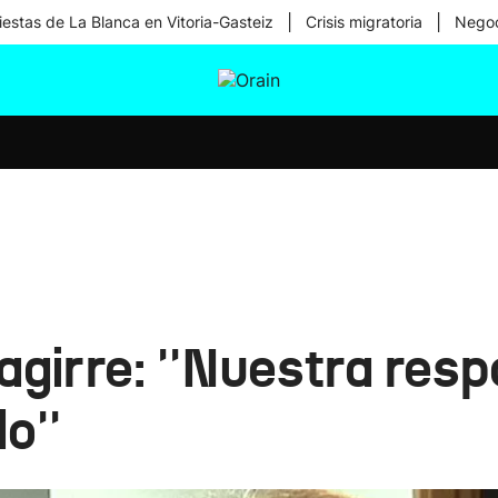
|
|
iestas de La Blanca en Vitoria-Gasteiz
Crisis migratoria
Negoc
tura
Ikusmiran
Egural
Salud
Tecnología
girre: ''Nuestra resp
o''