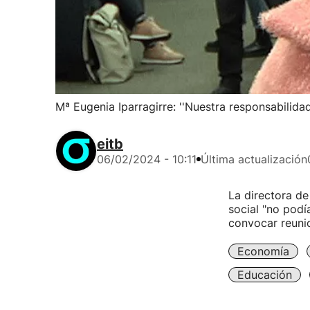
Mª Eugenia Iparragirre: ''Nuestra responsabilidad
eitb
06/02/2024 - 10:11
Última actualización
La directora de
social "no podí
convocar reunio
Economía
Educación