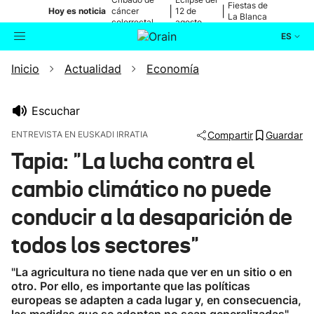
Fiestas de
|
|
Hoy es noticia
cáncer
12 de
La Blanca
colorrectal
agosto
ES
Inicio
Actualidad
Economía
Actualidad
Buscador
Política
Escuchar
ENTREVISTA EN EUSKADI IRRATIA
Compartir
Guardar
Cultura
Tapia: "La lucha contra el
cambio climático no puede
Ikusmiran
conducir a la desaparición de
Eguraldia
todos los sectores"
"La agricultura no tiene nada que ver en un sitio o en
otro. Por ello, es importante que las políticas
europeas se adapten a cada lugar y, en consecuencia,