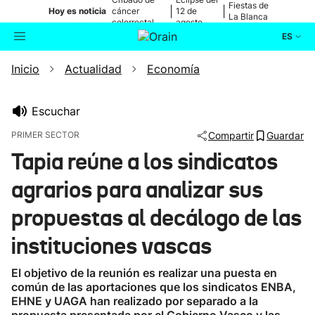
Fiestas de
|
|
Hoy es noticia
cáncer
12 de
La Blanca
colorrectal
agosto
ES
Inicio
Actualidad
Economía
Actualidad
Buscador
Política
Escuchar
PRIMER SECTOR
Compartir
Guardar
Cultura
Tapia reúne a los sindicatos
agrarios para analizar sus
Ikusmiran
propuestas al decálogo de las
Eguraldia
instituciones vascas
El objetivo de la reunión es realizar una puesta en
común de las aportaciones que los sindicatos ENBA,
EHNE y UAGA han realizado por separado a la