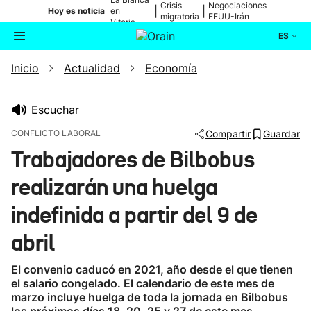
Crisis
Negociaciones
|
|
Hoy es noticia
en
migratoria
EEUU-Irán
Vitoria-
Gasteiz
ES
Inicio
Actualidad
Economía
Actualidad
Buscador
Política
Escuchar
CONFLICTO LABORAL
Compartir
Guardar
Cultura
Trabajadores de Bilbobus
realizarán una huelga
Ikusmiran
indefinida a partir del 9 de
Eguraldia
abril
El convenio caducó en 2021, año desde el que tienen
el salario congelado. El calendario de este mes de
marzo incluye huelga de toda la jornada en Bilbobus