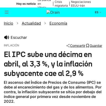
Crisis
Negociaciones
|
|
Hoy es noticia
en
migratoria
EEUU-Irán
Vitoria-
Gasteiz
ES
Inicio
Actualidad
Economía
Actualidad
Buscador
Política
Escuchar
INFLACIÓN
Compartir
Guardar
Cultura
El IPC sube una décima en
abril, al 3,3 %, y la inflación
Ikusmiran
subyacente cae al 2,9 %
Eguraldia
El ascenso del Índice de Precios de Consumo (IPC) se
debe al encarecimiento del gas y de los alimentos. Por
contra, la inflación subyacente se sitúa por debajo del
índice general por primera vez desde noviembre de
2022.