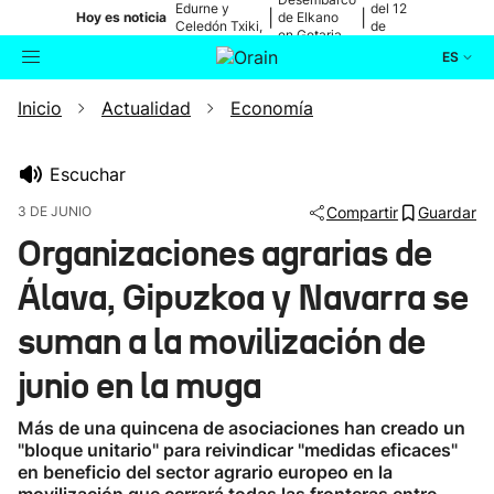
Edurne y
del 12
|
|
Hoy es noticia
de Elkano
Celedón Txiki,
de
en Getaria
en directo
agosto
ES
Inicio
Actualidad
Economía
Actualidad
Buscador
Política
Escuchar
3 DE JUNIO
Compartir
Guardar
Cultura
Organizaciones agrarias de
Álava, Gipuzkoa y Navarra se
Ikusmiran
suman a la movilización de
Eguraldia
junio en la muga
Más de una quincena de asociaciones han creado un
"bloque unitario" para reivindicar "medidas eficaces"
en beneficio del sector agrario europeo en la