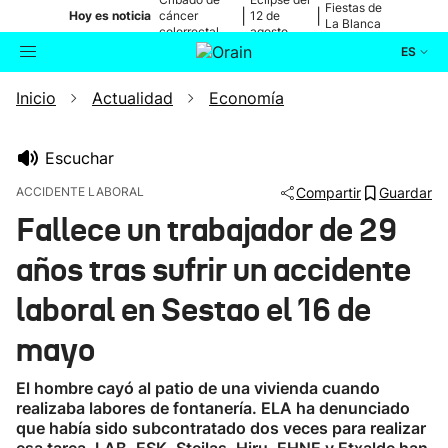
Fiestas de
|
|
Hoy es noticia
cáncer
12 de
La Blanca
colorrectal
agosto
ES
Inicio
Actualidad
Economía
Actualidad
Buscador
Política
Escuchar
ACCIDENTE LABORAL
Compartir
Guardar
Cultura
Fallece un trabajador de 29
años tras sufrir un accidente
Ikusmiran
laboral en Sestao el 16 de
Eguraldia
mayo
El hombre cayó al patio de una vivienda cuando
realizaba labores de fontanería. ELA ha denunciado
que había sido subcontratado dos veces para realizar