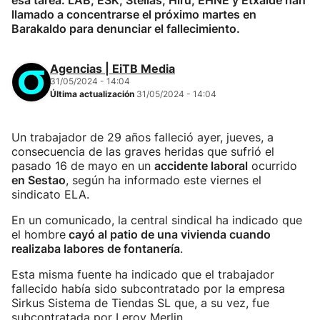
esa tarea. LAB, ESK, Steilas, Hiru, EHNE y Etxalde han
llamado a concentrarse el próximo martes en
Barakaldo para denunciar el fallecimiento.
Agencias | EiTB Media
31/05/2024 - 14:04
Última actualización
31/05/2024 - 14:04
Un trabajador de 29 años falleció ayer, jueves, a
consecuencia de las graves heridas que sufrió el
pasado 16 de mayo en un
accidente laboral
ocurrido
en Sestao
, según ha informado este viernes el
sindicato ELA.
En un comunicado, la central sindical ha indicado que
el hombre
cayó al patio de una vivienda cuando
realizaba labores de fontanería
.
Esta misma fuente ha indicado que el trabajador
fallecido había sido subcontratado por la empresa
Sirkus Sistema de Tiendas SL que, a su vez, fue
subcontratada por Leroy Merlin.