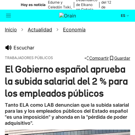
Edurne y
del 12
|
|
Hoy es noticia
de Elkano
Celedón Txiki,
de
en Getaria
en directo
agosto
ES
Inicio
Actualidad
Economía
Actualidad
Buscador
Política
Escuchar
TRABAJADORES PÚBLICOS
Compartir
Guardar
Cultura
El Gobierno español aprueba
la subida salarial del 2 % para
Ikusmiran
los empleados públicos
Eguraldia
Tanto ELA como LAB denuncian que la subida salarial
para las y los empleados públicos del Estado español
"es una imposición" y ahonda en la "pérdida de poder
adquisitivo".