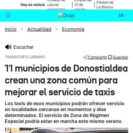
Fiestas de
|
|
Hoy es noticia
cáncer
12 de
La Blanca
colorrectal
agosto
ES
Inicio
Actualidad
Economía
Actualidad
Buscador
Política
Escuchar
TRANSPORTE URBANO
Compartir
Guardar
Cultura
11 municipios de Donostialdea
crean una zona común para
Ikusmiran
mejorar el servicio de taxis
Eguraldia
Los taxis de esos municipios podrán ofrecer servicio
en localidades cercanas en momentos y días
determinados. El servicio de Zona de Régimen
Especial podría estar en marcha este mismo verano.