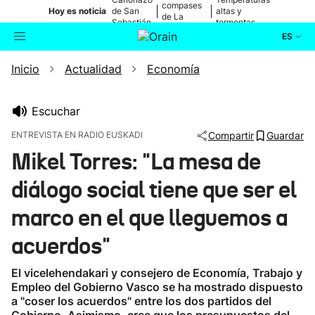
compases
|
|
Hoy es noticia
de San
altas y
de La
Sebastián
tormentas
Blanca
ES
Inicio
Actualidad
Economía
Actualidad
Buscador
Política
Escuchar
ENTREVISTA EN RADIO EUSKADI
Compartir
Guardar
Cultura
Mikel Torres: "La mesa de
diálogo social tiene que ser el
Ikusmiran
marco en el que lleguemos a
Eguraldia
acuerdos"
El vicelehendakari y consejero de Economía, Trabajo y
Empleo del Gobierno Vasco se ha mostrado dispuesto
a "coser los acuerdos" entre los dos partidos del