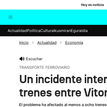
Hoy es noticia
Actualidad
Política
Cul
Actualidad
Política
Cultura
Ikusmiran
Eguraldia
Sociedad
Elecciones
Economía
Inicio
Actualidad
Economía
Internacional
Escuchar
TRANSPORTE FERROVIARIO
Un incidente inte
trenes entre Vito
El problema ha afectado al menos a ocho trenes 