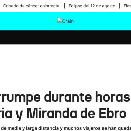
|
|
Cribado de cáncer colorrectal
Eclipse del 12 de agosto
Fie
tura
Ikusmiran
Egural
Salud
Tecnología
rrumpe durante horas 
ria y Miranda de Ebro
de media y larga distancia y muchos viajeros se han queda