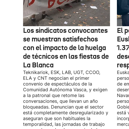
Los sindicatos convocantes
El p
se muestran satisfechos
Eus
con el impacto de la huelga
1.3
de técnicos en las fiestas de
des
La Blanca
res
Teknikariok, ESK, LAB, UGT, CCOO,
Euska
ELA y CNT negocian el primer
perso
convenio de espectáculos de la
de em
Comunidad Autónoma Vasca, y exigen
desem
a la patronal que retome las
Navar
conversaciones, que llevan un año
perso
bloqueadas. Denuncian que el sector
Gobie
está completamente desregularizado y
está 
aseguran que son habituales la
incor
temporalidad, las jornadas de trabajo
merca