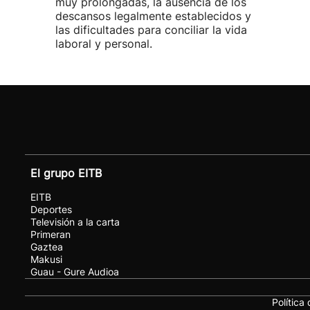
muy prolongadas, la ausencia de los
descansos legalmente establecidos y
las dificultades para conciliar la vida
laboral y personal.
El grupo EITB
EITB
Deportes
Televisión a la carta
Primeran
Gaztea
Makusi
Guau - Gure Audioa
Política