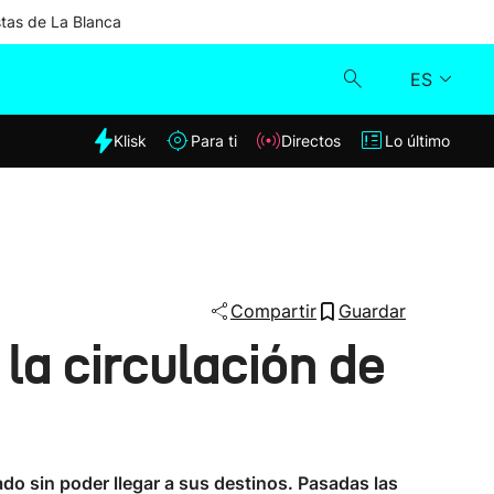
stas de La Blanca
ES
dia
Klisk
Para ti
Directos
Lo último
Klisk
Directos
Para ti
Compartir
Guardar
la circulación de
Lo último
do sin poder llegar a sus destinos. Pasadas las