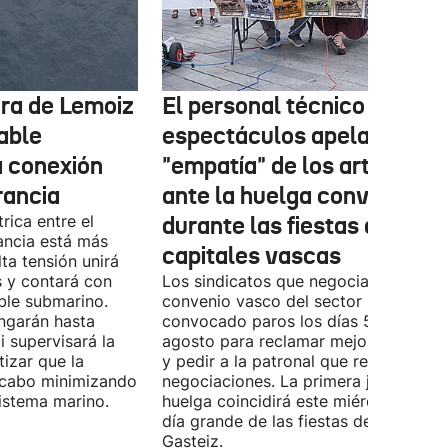
tura de Lemoiz
El personal técnico de
cable
espectáculos apela a la
a conexión
"empatía" de los artistas
rancia
ante la huelga convocada
rica entre el
durante las fiestas de las
ancia está más
capitales vascas
lta tensión unirá
 y contará con
Los sindicatos que negocian el prime
ble submarino.
convenio vasco del sector han
ongarán hasta
convocado paros los días 5, 14 y 26 
 supervisará la
agosto para reclamar mejoras labora
izar que la
y pedir a la patronal que retome las
a cabo minimizando
negociaciones. La primera jornada de
istema marino.
huelga coincidirá este miércoles con 
día grande de las fiestas de Vitoria-
Gasteiz.