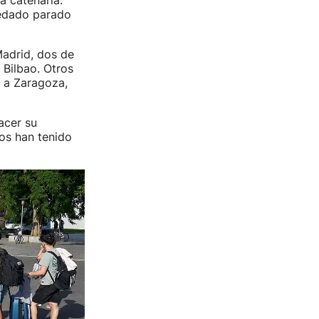
a catenaria.
uedado parado
adrid, dos de
 Bilbao. Otros
 a Zaragoza,
acer su
ros han tenido