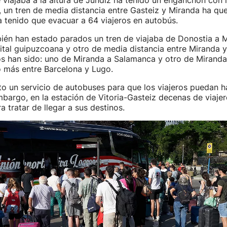
viajaba a la altura de Jundiz ha tenido un enganchón con l
, un tren de media distancia entre Gasteiz y Miranda ha q
ha tenido que evacuar a 64 viajeros en autobús.
ién han estado parados un tren de viajaba de Donostia a M
ital guipuzcoana y otro de media distancia entre Miranda y
os han sido: uno de Miranda a Salamanca y otro de Miranda
o más entre Barcelona y Lugo.
o un servicio de autobuses para que los viajeros puedan h
mbargo, en la estación de Vitoria-Gasteiz decenas de viaje
a tratar de llegar a sus destinos.