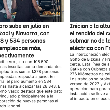
aro sube en julio en
Inician a la al
kadi y Navarra, con
el tendido del 
78 y 534 personas
submarino de l
empleadas más,
eléctrica con F
pectivamente
La interconexión eléct
Golfo de Bizkaia y Fr
di cerró julio con 105.590
cerca. Esta línea de a
nas inscritas como demandantes
Gatika con Cubnezais
pleo tras sumar 1.378 personas
276 kilómetros de ca
pleadas respecto a junio. En
Los trabajos se prol
ra, el paro aumentó en 534
verano de 2027 y Azti
nas hasta alcanzar las 28.843. El
operación para garant
rno Vasco destaca que este dato
instalación se lleve 
vinculado principalmente a la
el impacto en el ecos
poración de nuevas personas al
do laboral.