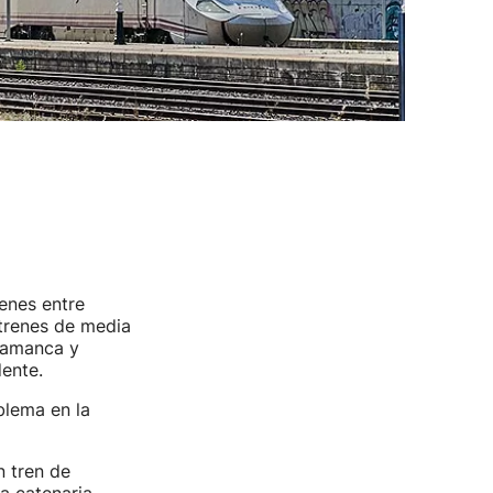
enes entre
 trenes de media
lamanca y
dente.
blema en la
n tren de