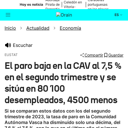
Celedón en
|
|
Hoy es noticia
Pirata de
portuguesas
Vitoria-
Donostia
en las playas
Gasteiz
ES
Inicio
Actualidad
Economía
Actualidad
Buscador
Política
Escuchar
EUSTAT
Compartir
Guardar
Cultura
El paro baja en la CAV al 7,5 %
en el segundo trimestre y se
Ikusmiran
sitúa en 80 100
Eguraldia
desempleados, 4500 menos
Si se comparan estos datos con los del segundo
trimestre de 2023, la tasa de paro en la Comunidad
Autónoma Vasca ha disminuido solo una décima, del