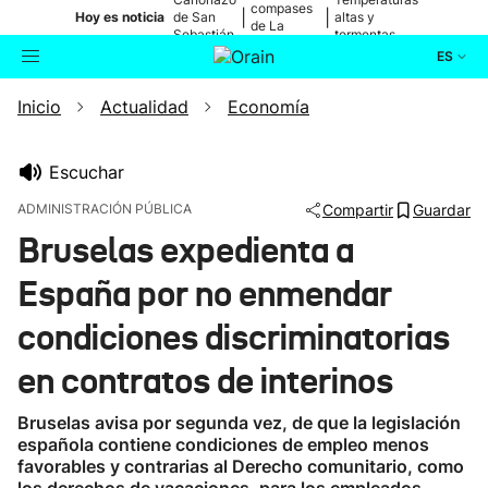
compases
|
|
Hoy es noticia
de San
altas y
de La
Sebastián
tormentas
Blanca
ES
Inicio
Actualidad
Economía
Actualidad
Buscador
Política
Escuchar
ADMINISTRACIÓN PÚBLICA
Compartir
Guardar
Cultura
Bruselas expedienta a
España por no enmendar
Ikusmiran
condiciones discriminatorias
Eguraldia
en contratos de interinos
Bruselas avisa por segunda vez, de que la legislación
española contiene condiciones de empleo menos
favorables y contrarias al Derecho comunitario, como