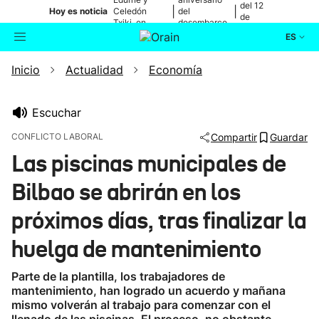
del 12
|
|
Hoy es noticia
Celedón
del
de
Txiki, en
desembarco
agosto
directo
de Elkano
ES
Inicio
Actualidad
Economía
Actualidad
Buscador
Política
Escuchar
CONFLICTO LABORAL
Compartir
Guardar
Cultura
Las piscinas municipales de
Bilbao se abrirán en los
Ikusmiran
próximos días, tras finalizar la
Eguraldia
huelga de mantenimiento
Parte de la plantilla, los trabajadores de
mantenimiento, han logrado un acuerdo y mañana
mismo volverán al trabajo para comenzar con el