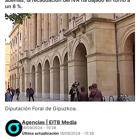
además, la recaudación del IVA ha bajado en torno a
un 8 %.
Diputación Foral de Gipuzkoa.
Agencias | EITB Media
16/08/2024 - 15:38
Última actualización
16/08/2024 - 15:38