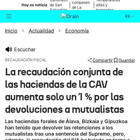
compases
|
|
Hoy es noticia
de San
altas y
de La
Sebastián
tormentas
Blanca
ES
Inicio
Actualidad
Economía
Actualidad
Buscador
Política
Escuchar
RECAUDACIÓN FISCAL
Compartir
Guardar
Cultura
La recaudación conjunta de
las haciendas de la CAV
Ikusmiran
aumenta solo un 1 % por las
Eguraldia
devoluciones a mutualistas
Las haciendas forales de Álava, Bizkaia y Gipuzkoa
han tenido que devolver las retenciones a los
mutualistas tras una sentencia del Supremo, pero,