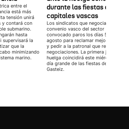
rica entre el
durante las fiestas de las
ancia está más
capitales vascas
lta tensión unirá
 y contará con
Los sindicatos que negocian el prime
ble submarino.
convenio vasco del sector han
ongarán hasta
convocado paros los días 5, 14 y 26 
 supervisará la
agosto para reclamar mejoras labora
izar que la
y pedir a la patronal que retome las
a cabo minimizando
negociaciones. La primera jornada de
istema marino.
huelga coincidirá este miércoles con 
día grande de las fiestas de Vitoria-
Gasteiz.