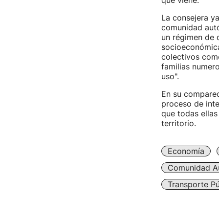
que viene.
La consejera y
comunidad autón
un régimen de d
socioeconómica
colectivos com
familias numero
uso".
En su comparece
proceso de inte
que todas ellas
territorio.
Economía
Comunidad A
Transporte Pú