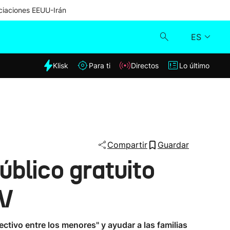
iaciones EEUU-Irán
ES
dia
Klisk
Para ti
Directos
Lo último
Klisk
Directos
Para ti
Compartir
Guardar
úblico gratuito
Lo último
AV
ectivo entre los menores" y ayudar a las familias