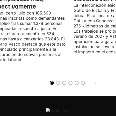
pectivamente
La interconexión eléct
Golfo de Bizkaia y Fr
di cerró julio con 105.590
cerca. Esta línea de a
nas inscritas como demandantes
Gatika con Cubnezais
pleo tras sumar 1.378 personas
276 kilómetros de ca
pleadas respecto a junio. En
Los trabajos se prol
ra, el paro aumentó en 534
verano de 2027 y Azti
nas hasta alcanzar las 28.843. El
operación para garant
rno Vasco destaca que este dato
instalación se lleve 
vinculado principalmente a la
el impacto en el ecos
poración de nuevas personas al
do laboral.