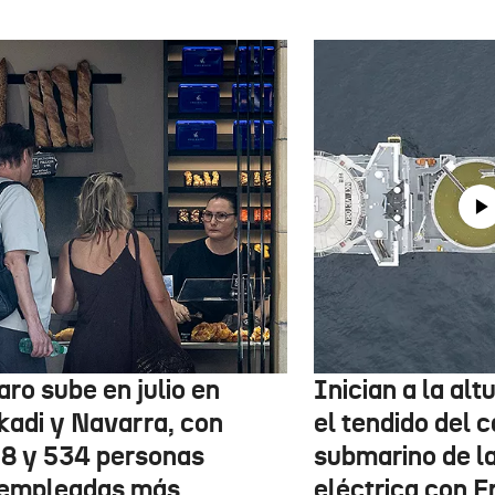
aro sube en julio en
Inician a la al
kadi y Navarra, con
el tendido del 
78 y 534 personas
submarino de l
empleadas más,
eléctrica con F