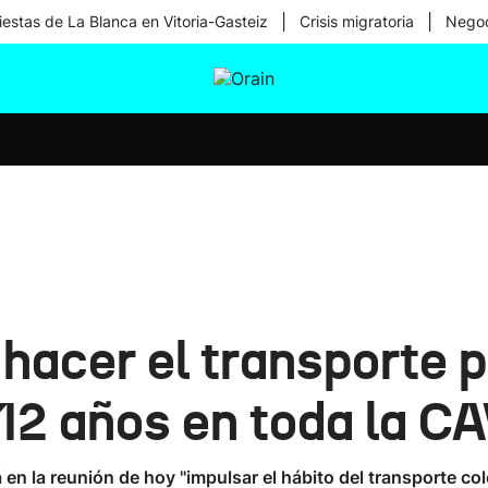
|
|
iestas de La Blanca en Vitoria-Gasteiz
Crisis migratoria
Negoc
tura
Ikusmiran
Egural
Salud
Tecnología
hacer el transporte p
12 años en toda la C
en la reunión de hoy "impulsar el hábito del transporte col