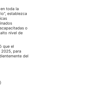
en toda la
io", establezca
icas
minados
scapacitadas o
alto nivel de
ó que el
n 2025, para
ndientemente del