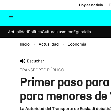
Hoy es noticia
F
Actualidad
Política
Cul
Actualidad
Política
Cultura
Ikusmiran
Eguraldia
Sociedad
Elecciones
Economía
Inicio
Actualidad
Economía
Internacional
Escuchar
TRANSPORTE PÚBLICO
Primer paso para 
para menores de 
La Autoridad del Transporte de Euskadi debatirá 