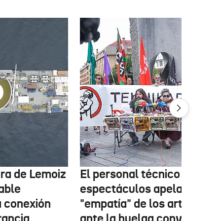
tura de Lemoiz
El personal técnico de
cable
espectáculos apela a la
a conexión
"empatía" de los artistas
rancia
ante la huelga convocada