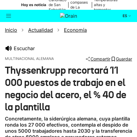
compases
|
|
Hoy es noticia
de San
altas y
de La
Sebastián
tormentas
Blanca
ES
Inicio
Actualidad
Economía
Actualidad
Buscador
Política
Escuchar
MULTINACIONAL ALEMANA
Compartir
Guardar
Cultura
Thyssenkrupp recortará 11
000 puestos de trabajo en el
Ikusmiran
negocio del acero, el % 40 de
Eguraldia
la plantilla
Concretamente, la siderúrgica alemana, cuya plantilla
ronda los 27 000 efectivos, contempla el despido de
unos 5000 trabajadores hasta 2030 y la transferencia