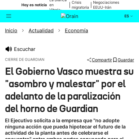
Crisis
Negociaciones
|
|
Hoy es noticia
en
migratoria
EEUU-Irán
Vitoria-
Gasteiz
ES
Inicio
Actualidad
Economía
Actualidad
Buscador
Política
Escuchar
CIERRE DE GUARDIAN
Compartir
Guardar
Cultura
El Gobierno Vasco muestra su
"asombro y malestar" por el
Ikusmiran
adelanto de la paralización
Eguraldia
del horno de Guardian
El Ejecutivo solicita a la empresa que "no adopte
ninguna acción que pueda hipotecar el futuro de la
actividad de la planta antes de celebrarse el