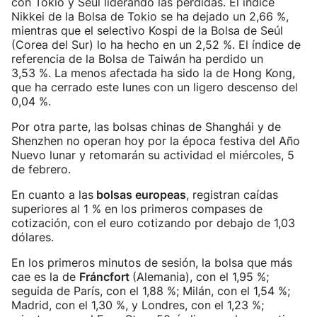
con Tokio y Seúl liderando las pérdidas. El índice
Nikkei de la Bolsa de Tokio se ha dejado un 2,66 %,
mientras que el selectivo Kospi de la Bolsa de Seúl
(Corea del Sur) lo ha hecho en un 2,52 %. El índice de
referencia de la Bolsa de Taiwán ha perdido un
3,53 %. La menos afectada ha sido la de Hong Kong,
que ha cerrado este lunes con un ligero descenso del
0,04 %.
Por otra parte, las bolsas chinas de Shanghái y de
Shenzhen no operan hoy por la época festiva del Año
Nuevo lunar y retomarán su actividad el miércoles, 5
de febrero.
En cuanto a las
bolsas europeas
, registran caídas
superiores al 1 % en los primeros compases de
cotización, con el euro cotizando por debajo de 1,03
dólares.
En los primeros minutos de sesión, la bolsa que más
cae es la de
Fráncfort
(Alemania), con el 1,95 %;
seguida de París, con el 1,88 %; Milán, con el 1,54 %;
Madrid, con el 1,30 %, y Londres, con el 1,23 %;