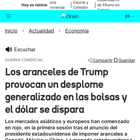
una
Edurne y
|
|
Hoy es noticia
de Elkano en
vivienda
Celedón
Getaria
de Bilbao
Txiki
ES
Inicio
Actualidad
Economía
Actualidad
Buscador
Política
Escuchar
GUERRA COMERCIAL
Compartir
Guardar
Cultura
Los aranceles de Trump
provocan un desplome
Ikusmiran
generalizado en las bolsas y
Eguraldia
el dólar se dispara
Los mercados asiáticos y europeos han comenzado
en rojo, en la primera sesión tras el anuncio del
presidente estadounidense de imponer aranceles a